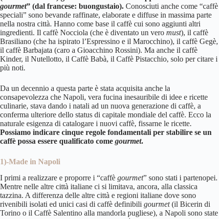
gourmet
” (dal francese: buongustaio).
Conosciuti anche come “caffè
speciali” sono bevande raffinate, elaborate e diffuse in massima parte
nella nostra città. Hanno come base il caffè cui sono aggiunti altri
ingredienti. Il caffè Nocciola (che è diventato un vero
must
), il caffè
Brasiliano (che ha ispirato l’Espressino e il Marocchino), il caffè Gegè,
il caffè Barbajata (caro a Gioacchino Rossini). Ma anche il caffè
Kinder, il Nutellotto, il Caffè Babà, il Caffè Pistacchio, solo per citare i
più noti.
Da un decennio a questa parte è stata acquisita anche la
consapevolezza che Napoli, vera fucina inesauribile di idee e ricette
culinarie, stava dando i natali ad un nuova generazione di caffè, a
conferma ulteriore dello status di capitale mondiale del caffè. Ecco la
naturale esigenza di catalogare i nuovi caffè, fissarne le ricette.
Possiamo indicare cinque regole fondamentali per stabilire se un
caffè possa essere qualificato come
gourmet
.
1)-Made in Napoli
I primi a realizzare e proporre i “caffè
gourmet
” sono stati i partenopei.
Mentre nelle altre città italiane ci si limitava, ancora, alla classica
tazzina. A differenza delle altre città e regioni italiane dove sono
rivenibili isolati ed unici casi di caffè definibili
gourmet
(il Bicerin di
Torino o il Caffè Salentino alla mandorla pugliese), a Napoli sono state