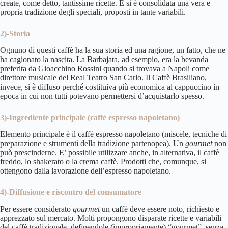
create, come detto, tantissime ricette. E si è consolidata una vera e
propria tradizione degli speciali, proposti in tante variabili.
2)-Storia
Ognuno di questi caffè ha la sua storia ed una ragione, un fatto, che ne
ha cagionato la nascita. La Barbajata, ad esempio, era la bevanda
preferita da Gioacchino Rossini quando si trovava a Napoli come
direttore musicale del Real Teatro San Carlo. Il Caffè Brasiliano,
invece, si è diffuso perché costituiva più economica al cappuccino in
epoca in cui non tutti potevano permettersi d’acquistarlo spesso.
3)-Ingrediente principale (caffè espresso napoletano)
Elemento principale è il caffè espresso napoletano (miscele, tecniche di
preparazione e strumenti della tradizione partenopea). Un
gourmet
non
può prescinderne. E’ possibile utilizzare anche, in alternativa, il caffè
freddo, lo shakerato o la crema caffè. Prodotti che, comunque, si
ottengono dalla lavorazione dell’espresso napoletano.
4)-Diffusione e riscontro del consumatore
Per essere considerato
gourmet
un caffè deve essere noto, richiesto e
apprezzato sul mercato. Molti propongono disparate ricette e variabili
del caffè tradizionale, definendole (impropriamente) “gourmet”, senza