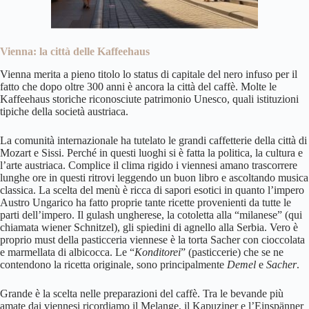
Vienna: la città delle Kaffeehaus
Vienna merita a pieno titolo lo status di capitale del nero infuso per il
fatto che dopo oltre 300 anni è ancora la città del caffè. Molte le
Kaffeehaus storiche riconosciute patrimonio Unesco, quali istituzioni
tipiche della società austriaca.
La comunità internazionale ha tutelato le grandi caffetterie della città di
Mozart e Sissi. Perché in questi luoghi si è fatta la politica, la cultura e
l’arte austriaca. Complice il clima rigido i viennesi amano trascorrere
lunghe ore in questi ritrovi leggendo un buon libro e ascoltando musica
classica. La scelta del menù è ricca di sapori esotici in quanto l’impero
Austro Ungarico ha fatto proprie tante ricette provenienti da tutte le
parti dell’impero. Il gulash ungherese, la cotoletta alla “milanese” (qui
chiamata wiener Schnitzel), gli spiedini di agnello alla Serbia. Vero è
proprio must della pasticceria viennese è la torta Sacher con cioccolata
e marmellata di albicocca. Le “
Konditorei
” (pasticcerie) che se ne
contendono la ricetta originale, sono principalmente
Demel
e
Sacher
.
Grande è la scelta nelle preparazioni del caffè. Tra le bevande più
amate dai viennesi ricordiamo il Melange, il Kapuziner e l’Einspänner