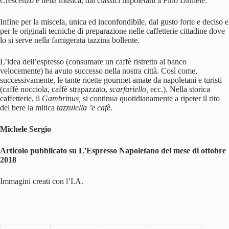
Crescenzo e nella musica, dai classici napoletani a Pino Daniele.
Infine per la miscela, unica ed inconfondibile, dal gusto forte e deciso e
per le originali tecniche di preparazione nelle caffetterie cittadine dove
lo si serve nella famigerata tazzina bollente.
L’idea dell’espresso (consumare un caffè ristretto al banco
velocemente) ha avuto successo nella nostra città. Così come,
successivamente, le tante ricette gourmet amate da napoletani e turisti
(caffè nocciola, caffè strapazzato,
scarfariello,
ecc.). Nella storica
caffetterie,
il
Gambrinus,
si continua quotidianamente a ripeter il rito
del bere la mitica
tazzulella ’e cafè
.
Michele Sergio
Articolo
pubblicato su L’Espresso Napoletano del mese di ottobre
2018
Immagini creati con l’I.A.