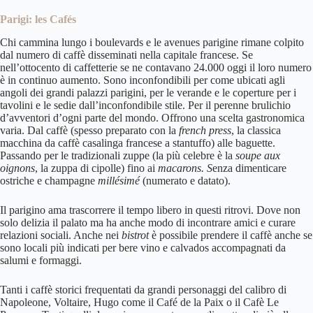
Parigi: les Cafés
Chi cammina lungo i boulevards e le avenues parigine rimane colpito
dal numero di caffè disseminati nella capitale francese. Se
nell’ottocento di caffetterie se ne contavano 24.000 oggi il loro numero
è in continuo aumento. Sono inconfondibili per come ubicati agli
angoli dei grandi palazzi parigini, per le verande e le coperture per i
tavolini e le sedie dall’inconfondibile stile. Per il perenne brulichio
d’avventori d’ogni parte del mondo. Offrono una scelta gastronomica
varia. Dal caffè (spesso preparato con la
french press
, la classica
macchina da caffè casalinga francese a stantuffo) alle baguette.
Passando per le tradizionali zuppe (la più celebre è la
soupe aux
oignons
, la zuppa di cipolle) fino ai
macarons. S
enza dimenticare
ostriche e champagne
millésimé
(numerato e datato).
Il parigino ama trascorrere il tempo libero in questi ritrovi. Dove non
solo delizia il palato ma ha anche modo di incontrare amici e curare
relazioni sociali. Anche nei
bistrot
è possibile prendere il caffè anche se
sono locali più indicati per bere vino e calvados accompagnati da
salumi e formaggi.
Tanti i caffè storici frequentati da grandi personaggi del calibro di
Napoleone, Voltaire, Hugo come il Café de la Paix o il Cafè Le