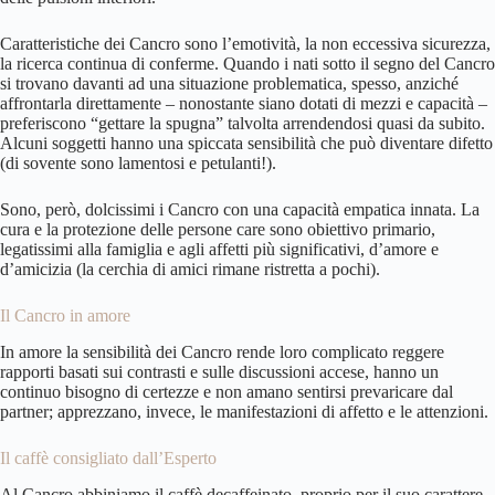
Caratteristiche dei Cancro sono l’emotività, la non eccessiva sicurezza,
la ricerca continua di conferme. Quando i nati sotto il segno del Cancro
si trovano davanti ad una situazione problematica, spesso, anziché
affrontarla direttamente – nonostante siano dotati di mezzi e capacità –
preferiscono “gettare la spugna” talvolta arrendendosi quasi da subito.
Alcuni soggetti hanno una spiccata sensibilità che può diventare difetto
(di sovente sono lamentosi e petulanti!).
Sono, però, dolcissimi i Cancro con una capacità empatica innata. La
cura e la protezione delle persone care sono obiettivo primario,
legatissimi alla famiglia e agli affetti più significativi, d’amore e
d’amicizia (la cerchia di amici rimane ristretta a pochi).
Il Cancro in amore
In amore la sensibilità dei Cancro rende loro complicato reggere
rapporti basati sui contrasti e sulle discussioni accese, hanno un
continuo bisogno di certezze e non amano sentirsi prevaricare dal
partner; apprezzano, invece, le manifestazioni di affetto e le attenzioni.
Il caffè consigliato dall’Esperto
Al Cancro abbiniamo il caffè decaffeinato, proprio per il suo carattere