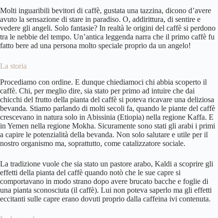
Molti inguaribili bevitori di caffè, gustata una tazzina, dicono d’avere
avuto
la sensazione di stare in paradiso
. O, addirittura, di sentire e
vedere gli angeli. Solo fantasie? In realtà le origini del caffè si perdono
tra le nebbie del tempo. Un’antica leggenda narra che il primo caffè fu
fatto bere ad una persona molto speciale proprio da un angelo!
La storia
Procediamo con ordine. E dunque chiediamoci chi abbia scoperto il
caffè. Chi, per meglio dire, sia stato per primo ad intuire che dai
chicchi del frutto della pianta del caffè si poteva ricavare una deliziosa
bevanda. Stiamo parlando di molti secoli fa, quando le piante del caffè
crescevano in natura solo in Abissinia (Etiopia) nella regione Kaffa. E
in Yemen nella regione Mokha. Sicuramente sono stati gli arabi i primi
a capire le potenzialità della bevanda. Non solo salutare e utile per il
nostro organismo ma, soprattutto, come catalizzatore sociale.
La tradizione vuole che sia stato un pastore arabo, Kaldi a scoprire gli
effetti della pianta del caffè quando notò che le sue capre si
comportavano in modo strano dopo avere brucato bacche e foglie di
una pianta sconosciuta (il caffè). Lui non poteva saperlo ma gli effetti
eccitanti sulle capre erano dovuti proprio dalla caffeina ivi contenuta.