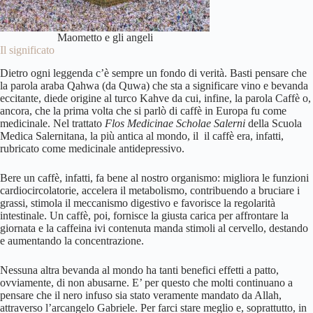
Maometto e gli angeli
Il significato
Dietro ogni leggenda c’è sempre un fondo di verità. Basti pensare che
la parola araba Qahwa (da Quwa) che sta a significare vino e bevanda
eccitante, diede origine al turco Kahve da cui, infine, la parola Caffè o,
ancora, che la prima volta che si parlò di caffè in Europa fu come
medicinale. Nel trattato
Flos Medicinae Scholae Salerni
della Scuola
Medica Salernitana, la più antica al mondo, il il caffè era, infatti,
rubricato come medicinale antidepressivo.
Bere un caffè, infatti, fa bene al nostro organismo: migliora le funzioni
cardiocircolatorie, accelera il metabolismo, contribuendo a bruciare i
grassi, stimola il meccanismo digestivo e favorisce la regolarità
intestinale. Un caffè, poi, fornisce la giusta carica per affrontare la
giornata e la caffeina ivi contenuta manda stimoli al cervello, destando
e aumentando la concentrazione.
Nessuna altra bevanda al mondo ha tanti benefici effetti a patto,
ovviamente, di non abusarne. E’ per questo che molti continuano a
pensare che il nero infuso sia stato veramente mandato da Allah,
attraverso l’arcangelo Gabriele. Per farci stare meglio e, soprattutto, in