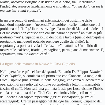
Mattia, ascoltato l’originale desiderio di Alberto, tra l’incredulo e
l’indignato, reagisce lapidariamente e in dialetto: “
ca ha da fà cu stu tè,
ma che ten’ e mal e panz?
”.
In un crescendo di preliminari affermazioni dei costumi e delle
tradizioni napoletane – “necessità” di sorbire il caffè, risoluzione del
problema del “lei” (Alberto si rivolge alla madre di Mattia dandole del
Lei ma costei non capisce con chi stia parlando perché abituata al più
nostrano “voi”), rispetto assoluto dei posti a tavola (quello dell’ospite è
prestabilito mai questi potendo prendere quello del figlio), la
capofamiglia porta a tavola la “colazione” mattutina. Un delirio di
mozzarelle, salsicce, friarielli, zabaglione, parmigiana di melenzane. E,
soprattutto, una
mokona
di caffè!
La figura della mamma in
Natale in Casa Cupiello
Nell’opera forse più celebre del grande Eduardo De Filippo
, Natale in
Casa Cupiello
, si comincia nel primo atto con Concetta, la moglie di
Luca Cupiello (una grande Pupella Maggio), che cerca di accelerare le
operazioni di risveglio del coniuge portandogli a letto l’immancabile
tazzina di caffè. Non sarà una giornata fausta per Luca vistone l’inizio
con la scarsa bontà del caffè di Concetta imbevibile per il marito,
dall’odore e dal sapore repellente (“
fet’ ‘e scarrafone
”, puzza di
scarafaggio!). C’è un passaggio nel dialogo tra i coniugi Cupiello dal