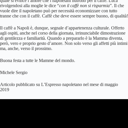
quale si evince l’amore che i napoletani nutrono per il caffè. Luca
rivolgendosi alla moglie le dice “
con il caffè non si risparmia
”. Il che
vuole dire il napoletano può per necessità economizzare con tutto
tranne che con il caffè. Caffè che deve essere sempre buono, di qualità!
Il caffè a Napoli è, dunque, segnale d’appartenenza culturale. Offerto
agli ospiti, anche nel corso della giornata, irrinunciabile dimostrazione
di gentilezza e familiarità. Quando a prepararlo è la Mamma diventa,
però, vero e proprio gesto d’amore. Non solo verso gli affetti più intimi
ma, anche, verso il prossimo.
Buona festa a tutte le Mamme del mondo.
Michele Sergio
Articolo pubblicato su L’Espresso napoletano nel mese di maggio
2019