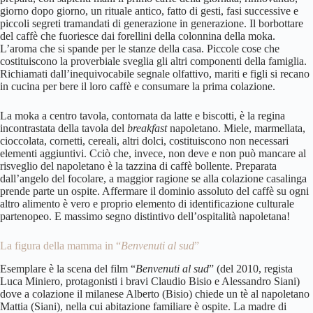
giorno dopo giorno, un rituale antico, fatto di gesti, fasi successive e
piccoli segreti tramandati di generazione in generazione. Il borbottare
del caffè che fuoriesce dai forellini della colonnina della moka.
L’aroma che si spande per le stanze della casa. Piccole cose che
costituiscono la proverbiale sveglia gli altri componenti della famiglia.
Richiamati dall’inequivocabile segnale olfattivo, mariti e figli si recano
in cucina per bere il loro caffè e consumare la prima colazione.
La moka a centro tavola, contornata da latte e biscotti, è la regina
incontrastata della tavola del
breakfast
napoletano. Miele, marmellata,
cioccolata, cornetti, cereali, altri dolci, costituiscono non necessari
elementi aggiuntivi. Cciò che, invece, non deve e non può mancare al
risveglio del napoletano è la tazzina di caffè bollente. Preparata
dall’angelo del focolare, a maggior ragione se alla colazione casalinga
prende parte un ospite. Affermare il dominio assoluto del caffè su ogni
altro alimento è vero e proprio elemento di identificazione culturale
partenopeo. E massimo segno distintivo dell’ospitalità napoletana!
La figura della mamma in “
Benvenuti al sud
”
Esemplare è la scena del film “
Benvenuti al sud
” (del 2010, regista
Luca Miniero, protagonisti i bravi Claudio Bisio e Alessandro Siani)
dove a colazione il milanese Alberto (Bisio) chiede un tè al napoletano
Mattia (Siani), nella cui abitazione familiare è ospite. La madre di