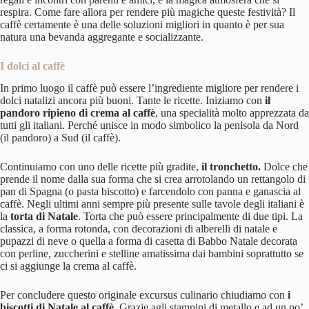
respira. Come fare allora per rendere più magiche queste festività?
Il
caffè
certamente è una delle soluzioni migliori in quanto è per sua
natura una bevanda aggregante e socializzante.
I dolci al caffè
In primo luogo il caffè può essere l’ingrediente migliore per rendere i
dolci natalizi ancora più buoni. Tante le ricette. Iniziamo con
il
pandoro ripieno di crema al caffè
, una specialità molto apprezzata da
tutti gli italiani. Perché unisce in modo simbolico la penisola da Nord
(il pandoro) a Sud (il caffè).
Continuiamo con uno delle ricette più gradite,
il tronchetto.
Dolce che
prende il nome dalla sua forma che si crea arrotolando un rettangolo di
pan di Spagna (o pasta biscotto) e farcendolo con panna e ganascia al
caffè. Negli ultimi anni sempre più presente sulle tavole degli italiani è
la
torta di Natale
. Torta che può essere principalmente di due tipi. La
classica, a forma rotonda, con decorazioni di alberelli di natale e
pupazzi di neve o quella a forma di casetta di Babbo Natale decorata
con perline, zuccherini e stelline amatissima dai bambini soprattutto se
ci si aggiunge la crema al caffè.
Per concludere questo originale excursus culinario chiudiamo con
i
biscotti di Natale al caffè
. Grazie agli stampini di metallo e ad un po’