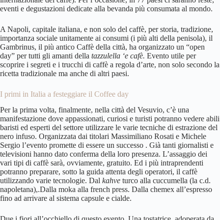
eventi e degustazioni dedicate alla bevanda più consumata al mondo.
A Napoli, capitale italiana, e non solo del caffè, per storia, tradizione,
importanza sociale unitamente ai consumi (i più alti della penisola),
il
Gambrinus,
il più antico Caffè della città, ha organizzato un “open
day” per tutti gli amanti della
tazzulella ‘e cafè.
Evento utile per
scoprire i segreti e i trucchi di caffè a regola d’arte, non solo secondo la
ricetta tradizionale ma anche di altri paesi.
I primi in Italia a festeggiare il Coffee day
Per la prima volta, finalmente, nella città del Vesuvio, c’è una
manifestazione dove appassionati, curiosi e turisti potranno vedere abili
baristi ed esperti del settore utilizzare le varie tecniche di estrazione del
nero infuso. Organizzata dai titolari Massimiliano Rosati e Michele
Sergio l’evento promette di essere un successo . Già tanti giornalisti e
televisioni hanno dato conferma della loro presenza. L’assaggio dei
vari tipi di caffè sarà, ovviamente, gratuito. Ed i più intraprendenti
potranno preparare, sotto la guida attenta degli operatori, il caffè
utilizzando varie tecnologie. Dal
kahve
turco alla cuccumella (la c.d.
napoletana),.Dalla moka alla french press. Dalla chemex all’espresso
fino ad arrivare al sistema capsule e cialde.
Due i fiori all’occhiello di questo evento. Una tostatrice, adoperata da