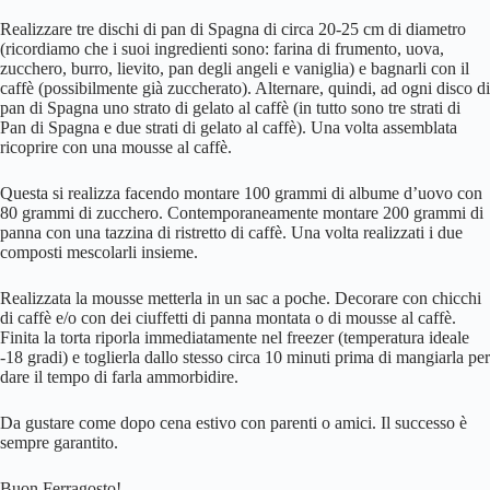
Realizzare tre dischi di pan di Spagna di circa 20-25 cm di diametro
(ricordiamo che i suoi ingredienti sono: farina di frumento, uova,
zucchero, burro, lievito, pan degli angeli e vaniglia) e bagnarli con il
caffè (possibilmente già zuccherato). Alternare, quindi, ad ogni disco di
pan di Spagna uno strato di gelato al caffè (in tutto sono tre strati di
Pan di Spagna e due strati di gelato al caffè). Una volta assemblata
ricoprire con una mousse al caffè.
Questa si realizza facendo montare 100 grammi di albume d’uovo con
80 grammi di zucchero. Contemporaneamente montare 200 grammi di
panna con una tazzina di ristretto di caffè. Una volta realizzati i due
composti mescolarli insieme.
Realizzata la mousse metterla in un sac a poche. Decorare con chicchi
di caffè e/o con dei ciuffetti di panna montata o di mousse al caffè.
Finita la torta riporla immediatamente nel freezer (temperatura ideale
-18 gradi) e toglierla dallo stesso circa 10 minuti prima di mangiarla per
dare il tempo di farla ammorbidire.
Da gustare come dopo cena estivo con parenti o amici. Il successo è
sempre garantito.
Buon Ferragosto!