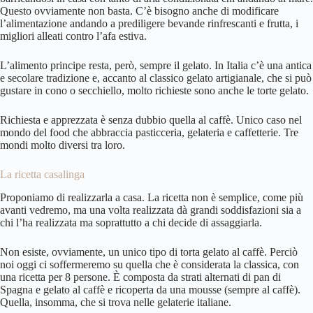
Questo ovviamente non basta. C’è bisogno anche di modificare
l’alimentazione andando a prediligere bevande rinfrescanti e frutta, i
migliori alleati contro l’afa estiva.
L’alimento principe resta, però, sempre il gelato. In Italia c’è una antica
e secolare tradizione e, accanto al classico gelato artigianale, che si può
gustare in cono o secchiello, molto richieste sono anche le torte gelato.
Richiesta e apprezzata è senza dubbio quella al caffè. Unico caso nel
mondo del food che abbraccia pasticceria, gelateria e caffetterie. Tre
mondi molto diversi tra loro.
La ricetta casalinga
Proponiamo di realizzarla a casa. La ricetta non è semplice, come più
avanti vedremo, ma una volta realizzata dà grandi soddisfazioni sia a
chi l’ha realizzata ma soprattutto a chi decide di assaggiarla.
Non esiste, ovviamente, un unico tipo di torta gelato al caffè. Perciò
noi oggi ci soffermeremo su quella che è considerata la classica, con
una ricetta per 8 persone. È composta da strati alternati di pan di
Spagna e gelato al caffè e ricoperta da una mousse (sempre al caffè).
Quella, insomma, che si trova nelle gelaterie italiane.