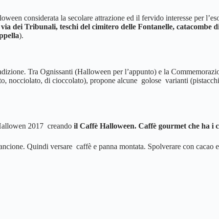
een considerata la secolare attrazione ed il fervido interesse per l’eso
 via dei Tribunali, teschi del cimitero delle Fontanelle, catacombe di
ppella
).
radizione. Tra Ognissanti (Halloween per l’appunto) e la Commemorazion
o, nocciolato, di cioccolato), propone alcune golose varianti (pistacch
 l’Hallowen 2017 creando
il Caffè Halloween. Caffè gourmet che ha i col
arancione. Quindi versare caffè e panna montata. Spolverare con cacao e