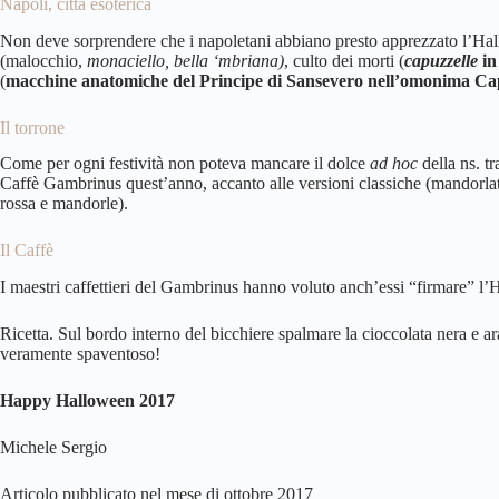
Napoli, città esoterica
Non deve sorprendere che i napoletani abbiano presto apprezzato l’Hallow
(malocchio,
monaciello, bella ‘mbriana)
, culto dei morti (
capuzzelle
in
(
macchine anatomiche del Principe di Sansevero nell’omonima Ca
Il torrone
Come per ogni festività non poteva mancare il dolce
ad hoc
della ns. t
Caffè Gambrinus
quest’anno, accanto alle versioni classiche (mandorlat
rossa e mandorle).
Il Caffè
I maestri caffettieri del Gambrinus hanno voluto anch’essi “firmare”
Ricetta. Sul bordo interno del bicchiere spalmare la cioccolata nera e 
veramente spaventoso!
Happy Halloween 2017
Michele Sergio
Articolo pubblicato nel mese di ottobre 2017