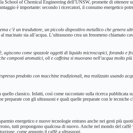
 della School of Chemical Engineering dell’UNSW, promette di ottenere 
 vantaggio è importante: secondo i ricercatori, il consumo energetico potr
tema c’è un trasduttore, un piccolo dispositivo metallico che genera ultr
ia al macinato sia all’acqua. L’ultrasuono crea un fenomeno chiamato cav
è, agiscono come spazzole oggetti di liquido microscopici, forando e fr
te che composti aromatici, oli e caffeina si muovano nell’acqua molto p
all’espresso prodotto con macchine tradizionali, ma realizzato usando 
 quello classico. Infatti, così come raccontato sulla ricerca pubblicata s
ine preparate con gli ultrasuoni e quali quelle preparate con le tecniche cl
 risparmio energetico e nuove tecnologie entrano anche nei gesti più quo
 corrono, tutti propongono qualcosa di nuovo. Anche nel mondo del caff
razione, come appunto il caffè a ultrasuoni.