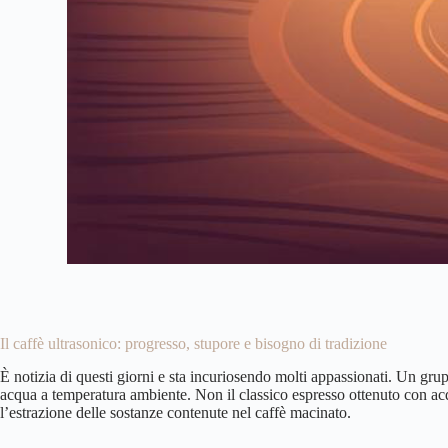
Il caffè ultrasonico: progresso, stupore e bisogno di tradizione
È notizia di questi giorni e sta incuriosendo molti appassionati. Un g
acqua a temperatura ambiente. Non il classico espresso ottenuto con ac
l’estrazione delle sostanze contenute nel caffè macinato.