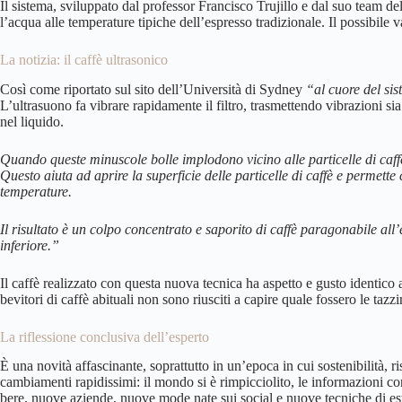
Il sistema, sviluppato dal professor Francisco Trujillo e dal suo team
l’acqua alle temperature tipiche dell’espresso tradizionale. Il possibile
La notizia: il caffè ultrasonico
Così come riportato sul sito dell’Università di Sydney
“al cuore del sis
L’ultrasuono fa vibrare rapidamente il filtro, trasmettendo vibrazioni s
nel liquido.
Quando queste minuscole bolle implodono vicino alle particelle di caff
Questo aiuta ad aprire la superficie delle particelle di caffè e permet
temperature.
Il risultato è un colpo concentrato e saporito di caffè paragonabile 
inferiore.”
Il caffè realizzato con questa nuova tecnica ha aspetto e gusto identico a
bevitori di caffè abituali non sono riusciti a capire quale fossero le tazz
La riflessione conclusiva dell’esperto
È una novità affascinante, soprattutto in un’epoca in cui sostenibilità,
cambiamenti rapidissimi: il mondo si è rimpicciolito, le informazioni
bere, nuove aziende, nuove mode nate sui social e nuove tecniche di est