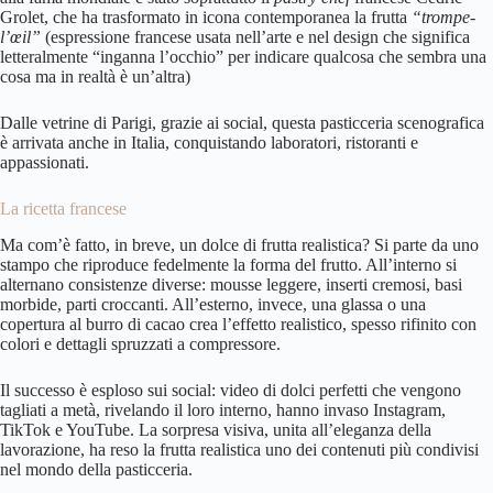
Grolet, che ha trasformato in icona contemporanea la frutta
“trompe-
l’œil”
(espressione francese usata nell’arte e nel design che significa
letteralmente “inganna l’occhio” per indicare qualcosa che sembra una
cosa ma in realtà è un’altra)
Dalle vetrine di Parigi, grazie ai social, questa pasticceria scenografica
è arrivata anche in Italia, conquistando laboratori, ristoranti e
appassionati.
La ricetta francese
Ma com’è fatto, in breve, un dolce di frutta realistica? Si parte da uno
stampo che riproduce fedelmente la forma del frutto. All’interno si
alternano consistenze diverse: mousse leggere, inserti cremosi, basi
morbide, parti croccanti. All’esterno, invece, una glassa o una
copertura al burro di cacao crea l’effetto realistico, spesso rifinito con
colori e dettagli spruzzati a compressore.
Il successo è esploso sui social: video di dolci perfetti che vengono
tagliati a metà, rivelando il loro interno, hanno invaso Instagram,
TikTok e YouTube. La sorpresa visiva, unita all’eleganza della
lavorazione, ha reso la frutta realistica uno dei contenuti più condivisi
nel mondo della pasticceria.