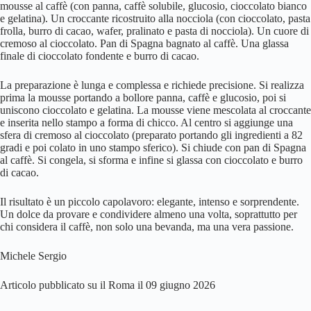
mousse al caffè (con panna, caffè solubile, glucosio, cioccolato bianco
e gelatina). Un croccante ricostruito alla nocciola (con cioccolato, pasta
frolla, burro di cacao, wafer, pralinato e pasta di nocciola). Un cuore di
cremoso al cioccolato. Pan di Spagna bagnato al caffè. Una glassa
finale di cioccolato fondente e burro di cacao.
La preparazione è lunga e complessa e richiede precisione. Si realizza
prima la mousse portando a bollore panna, caffè e glucosio, poi si
uniscono cioccolato e gelatina. La mousse viene mescolata al croccante
e inserita nello stampo a forma di chicco. Al centro si aggiunge una
sfera di cremoso al cioccolato (preparato portando gli ingredienti a 82
gradi e poi colato in uno stampo sferico). Si chiude con pan di Spagna
al caffè. Si congela, si sforma e infine si glassa con cioccolato e burro
di cacao.
Il risultato è un piccolo capolavoro: elegante, intenso e sorprendente.
Un dolce da provare e condividere almeno una volta, soprattutto per
chi considera il caffè, non solo una bevanda, ma una vera passione.
Michele Sergio
Articolo pubblicato su il Roma il 09 giugno 2026