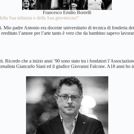
Francesco Emilio Borrelli
 della Sua infanzia e della Sua giovinezza?’
ni. Mio padre Antonio era docente universitario di tecnica di fonderia d
 ereditato l’amore per l’arte tanto è vero che da bambino sapevo lavorar
 Ricordo che a inizio anni ’90 sono stato tra i fondatori l’Associazione 
rnalista Giancarlo Siani ed il giudice Giovanni Falcone. A18 anni ho inizi