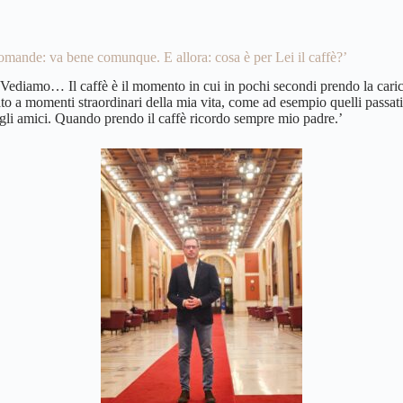
 domande: va bene comunque. E allora: cosa è per Lei il caffè?’
diamo… Il caffè è il momento in cui in pochi secondi prendo la carica p
to a momenti straordinari della mia vita, come ad esempio quelli passati
n gli amici. Quando prendo il caffè ricordo sempre mio padre.’