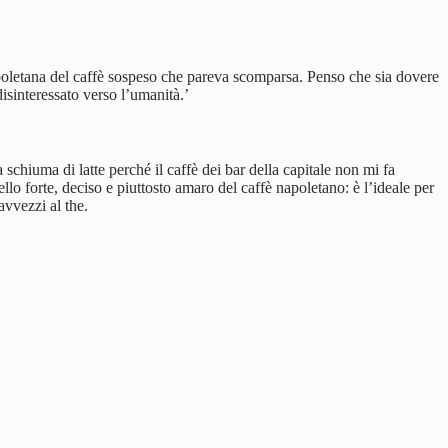
napoletana del caffè sospeso che pareva scomparsa. Penso che sia dovere
isinteressato verso l’umanità.’
chiuma di latte perché il caffè dei bar della capitale non mi fa
llo forte, deciso e piuttosto amaro del caffè napoletano: è l’ideale per
avvezzi al the.