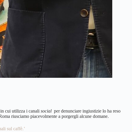
in cui utilizza i canali
social
per denunciare ingiustizie lo ha reso
i e Roma riusciamo piacevolmente a porgergli alcune domane.
li sul caffè.’