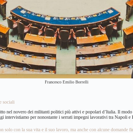
Francesco Emilio Borrelli
e sociali
to nel novero dei militanti politici più attivi e popolari d’Italia. Il modo 
ggi intervistiamo per nonostante i serrati impegni lavorativi tra Napol
n solo con la sua vita e il suo lavoro, ma anche con alcune domande fina