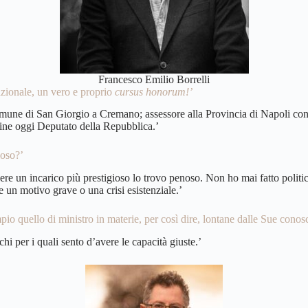
Francesco Emilio Borrelli
nazionale, un vero e proprio
cursus honorum!’
 Comune di San Giorgio a Cremano; assessore alla Provincia di Napoli con
fine oggi Deputato della Repubblica.’
ioso?’
re un incarico più prestigioso lo trovo penoso. Non ho mai fatto politica
e un motivo grave o una crisi esistenziale.’
io quello di ministro in materie, per così dire, lontane dalle Sue conos
chi per i quali sento d’avere le capacità giuste.’