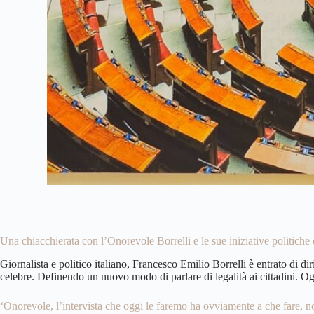
Una chiacchierata con l’Onorevole Borrelli e le sue iniziative politiche 
Giornalista e politico italiano, Francesco Emilio Borrelli è entrato di dirit
celebre. Definendo un nuovo modo di parlare di legalità ai cittadini. O
‘Onorevole, l’intervista che oggi le faremo ha ovviamente a che fare, no