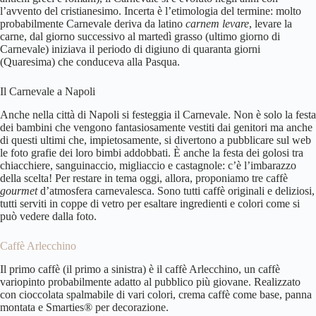
l’avvento del cristianesimo. Incerta è l’etimologia del termine: molto
probabilmente Carnevale deriva da latino
carnem levare
, levare la
carne, dal giorno successivo al martedì grasso (ultimo giorno di
Carnevale) iniziava il periodo di digiuno di quaranta giorni
(Quaresima) che conduceva alla Pasqua.
Il Carnevale a Napoli
Anche nella città di Napoli si festeggia il Carnevale. Non è solo la festa
dei bambini che vengono fantasiosamente vestiti dai genitori ma anche
di questi ultimi che, impietosamente, si divertono a pubblicare sul web
le foto grafie dei loro bimbi addobbati. È anche la festa dei golosi tra
chiacchiere, sanguinaccio, migliaccio e castagnole: c’è l’imbarazzo
della scelta! Per restare in tema oggi, allora, proponiamo tre caffè
gourmet
d’atmosfera carnevalesca. Sono tutti caffè originali e deliziosi,
tutti serviti in coppe di vetro per esaltare ingredienti e colori come si
può vedere dalla foto.
Caffè Arlecchino
Il primo caffè (il primo a sinistra) è il caffè Arlecchino, un caffè
variopinto probabilmente adatto al pubblico più giovane. Realizzato
con cioccolata spalmabile di vari colori, crema caffè come base, panna
montata e Smarties® per decorazione.