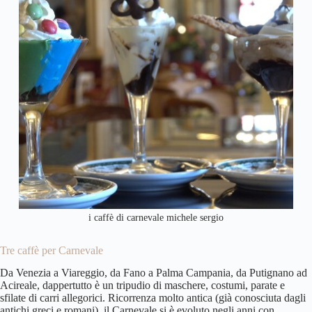
i caffè di carnevale michele sergio
Tre caffè per Carnevale
Da Venezia a Viareggio, da Fano a Palma Campania, da Putignano ad
Acireale, dappertutto è un tripudio di maschere, costumi, parate e
sfilate di carri allegorici. Ricorrenza molto antica (già conosciuta dagli
antichi greci e romani), il Carnevale si è evoluto negli anni con