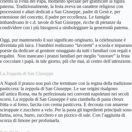
celebra la Festa del Papà, momento speciale per gratificare la figura
paterna. Tradizionalmente, la festa aveva un carattere religioso con
processioni e altari dedicati a San Giuseppe, padre di Gesù e, per
estensione del concetto, il padre per eccellenza. Le famiglie
imbandivano le c.d. tavole di San Giuseppe, ricche di pietanze da
condividere con i più bisognosi a simboleggiare la generosità paterna.
Oggi, pur mantenendo il suo significato originario, la celebrazione è
diventata più laica. I bambini realizzano “lavoretti” a scuola e imparano
poesie da dedicare al genitore omaggiato da tutti i familiari con regali e
regalini. Non mancano i pranzi familiari per meglio “onorare” la festa
e coccolare i papà, in tale giorno, più che mai, al centro dell’attenzione.
La Zeppola di San Giuseppe
A Napoli il pranzo non può che terminare con la regina della tradizione
pasticcera: la zeppola di San Giuseppe. Le sue origini risalgono
all’antica Roma, ma fu perfezionata nei conventi napoletani nei secoli
scorsi. La zeppola di San Giuseppe è una ciambella di pasta choux
fritta o al forno, farcita con crema pasticcera. E decorata con amarene
sciroppate e zucchero a velo. Per la pasta gli ingredienti principali sono
farina, uova, burro, zucchero e un pizzico di sale. Con l’aggiunta di
scorza di limone per profumarla.