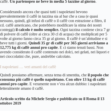
caffè.
Un partenopeo ne beve in media 5 tazzine al giorno
.
Considerando ancora che quasi tutti i napoletani bevono
prevalentemente il caffè in tazzina sia al bar che a casa (e quasi
nessuno, quindi, gli infusi di caffè o il caffè con estrazione a filtro, il
cd. caffè americano, che potrebbero modificare la stima dei nostri
conteggi)
il calcolo è molto semplice.
Ogni tazzina contiene circa 7 gr
di polvere di caffè (oltre ai circa 30 cl di acqua) che moltiplicati per 5
volte al giorno fanno circa 35 gr al giorno. Il caffè è un’abitudine e si
beve tutti i giorni.
Quindi 35 gr di caffè per 365 giorni arriviamo a
12,775 kg di caffè annui pro capite
. E ci siamo tenuti bassi. Non
avendo considerato il caffè contenuto nei dolci, nei gelati, nei liquori e
nei cioccolatini che, pure, andrebbe calcolato.
I napoletani … veri amanti del caffè
Quindi possiamo affermare, senza tema di smentita, che
il popolo che
consuma più caffè è quello napoletano. Con oltre 13 kg di caffè
annui pro capite
. E veramente non v’era alcun dubbio: i napoletani
letteralmente amano il caffè.
Articolo scritto da Michele Sergio e pubblicato su il Roma il 13
ottobre 2019