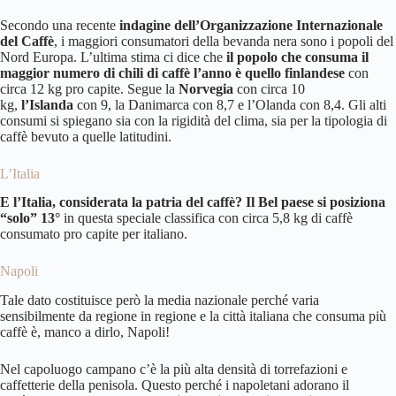
Secondo una recente
indagine dell’Organizzazione Internazionale
del Caffè
, i maggiori consumatori della bevanda nera sono i popoli del
Nord Europa. L’ultima stima ci dice che
il popolo che consuma il
maggior numero di chili di caffè l’anno è quello finlandese
con
circa 12 kg pro capite. Segue la
Norvegia
con circa 10
kg,
l’Islanda
con 9, la Danimarca con 8,7 e l’Olanda con 8,4. Gli alti
consumi si spiegano sia con la rigidità del clima, sia per la tipologia di
caffè bevuto a quelle latitudini.
L’Italia
E l’Italia, considerata la patria del caffè? Il Bel paese si posiziona
“solo” 13°
in questa speciale classifica con circa 5,8 kg di caffè
consumato pro capite per italiano.
Napoli
Tale dato costituisce però la media nazionale perché varia
sensibilmente da regione in regione e la città italiana che consuma più
caffè è, manco a dirlo, Napoli!
Nel capoluogo campano c’è la più alta densità di torrefazioni e
caffetterie della penisola. Questo perché i
napoletani
adorano il