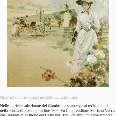
Un meraviglioso ritratto per la Principessa Sissi
Nelle storiche sale dorate del Gambrinus sono esposti molti dipinti
della scuola di Posillipo di fine ’800. Fu l’imprenditore Mariano Vacca
che, rilevata la gestione del Caffè nel 1890, chiamò i migliori pittori e