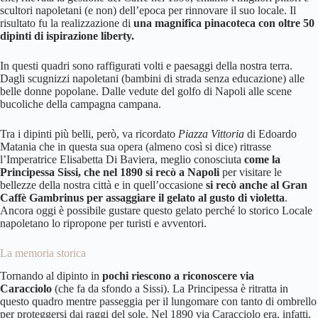
scultori napoletani (e non) dell’epoca per rinnovare il suo locale. Il
risultato fu la realizzazione di
una magnifica pinacoteca con oltre 50
dipinti di ispirazione liberty.
In questi quadri sono raffigurati volti e paesaggi della nostra terra.
Dagli scugnizzi napoletani (bambini di strada senza educazione) alle
belle donne popolane. Dalle vedute del golfo di Napoli alle scene
bucoliche della campagna campana.
Tra i dipinti più belli, però, va ricordato
Piazza Vittoria
di Edoardo
Matania che in questa sua opera (almeno così si dice) ritrasse
l’Imperatrice Elisabetta Di Baviera, meglio conosciuta
come la
Principessa Sissi, che nel 1890 si recò a Napoli
per visitare le
bellezze della nostra città e in quell’occasione
si recò anche al
Gran
Caffè Gambrinus
per assaggiare il gelato al gusto di violetta
.
Ancora oggi è possibile gustare questo gelato perché lo storico Locale
napoletano lo ripropone per turisti e avventori.
La memoria storica
Tornando al dipinto in
pochi riescono a riconoscere via
Caracciolo
(che fa da sfondo a Sissi). La Principessa è ritratta in
questo quadro mentre passeggia per il lungomare con tanto di ombrello
per proteggersi dai raggi del sole. Nel 1890 via Caracciolo era, infatti,