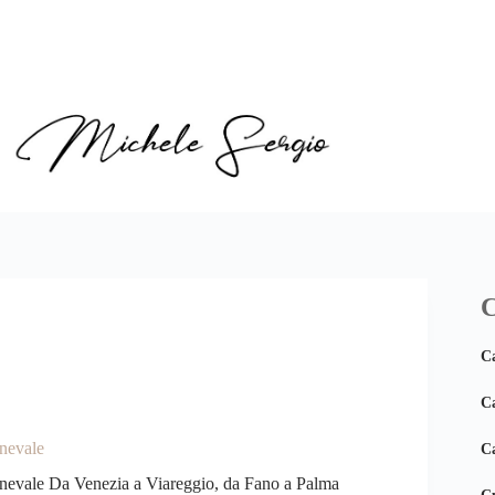
C
C
Ca
rnevale
Ca
rnevale Da Venezia a Viareggio, da Fano a Palma