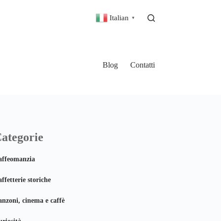
Italian
▼
Blog
Contatti
ategorie
affeomanzia
ffetterie storiche
nzoni, cinema e caffè