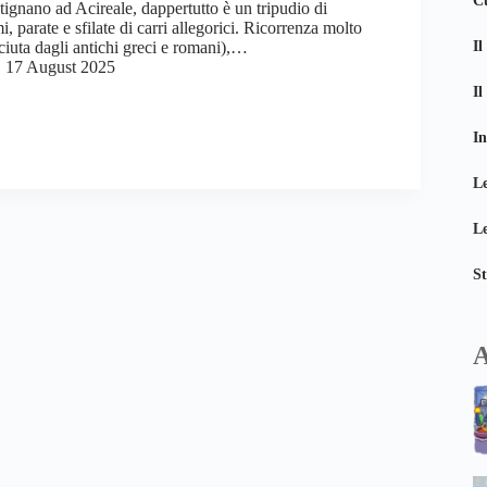
Cu
ignano ad Acireale, dappertutto è un tripudio di
, parate e sfilate di carri allegorici. Ricorrenza molto
Il
ciuta dagli antichi greci e romani),…
17 August 2025
I
In
Le
Le
St
A