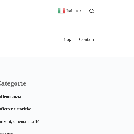
Italian
▼
Blog
Contatti
ategorie
affeomanzia
ffetterie storiche
nzoni, cinema e caffè