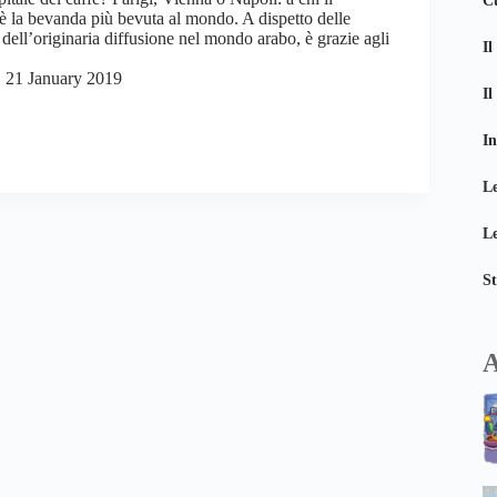
Cu
 è la bevanda più bevuta al mondo. A dispetto delle
e dell’originaria diffusione nel mondo arabo, è grazie agli
Il
21 January 2019
I
In
Le
Le
St
A