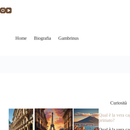
Home
Biografia
Gambrinus
Curiosità
Qual è la vera cap
primato?
Qual è la vera cap